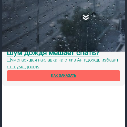
Шум дождя мешает спать?
Шумогасящая накладка на отлив Антидождь избавит
от шума дождя
КАК ЗАКАЗАТЬ