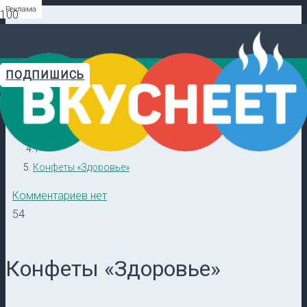
Реклама
Реклама
Реклама
Реклама
Реклама
Реклама
ПОДПИШИСЬ
Главная
Видеорецепты в ТГ →
/
Кулинарные секреты
/
Конфеты «Здоровье»
Комментариев нет
54
Конфеты «Здоровье»