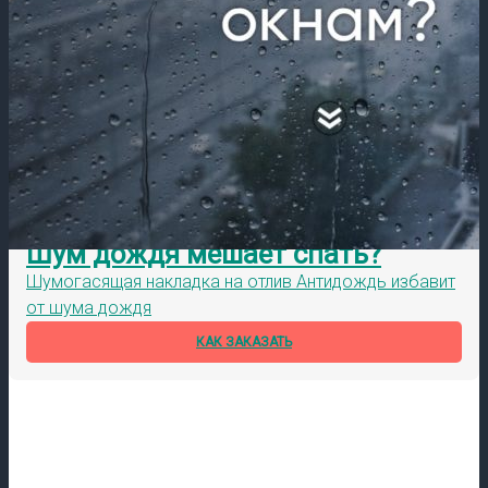
Шум дождя мешает спать?
Шумогасящая накладка на отлив Антидождь избавит
от шума дождя
КАК ЗАКАЗАТЬ