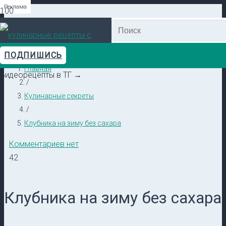
Реклама
Реклама
Реклама
Реклама
Реклама
Реклама
ПОДПИШИСЬ
Главная
Видеорецепты в ТГ →
/
Кулинарные секреты
/
Клубника на зиму без сахара
Комментариев нет
42
Клубника на зиму без сахара