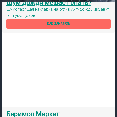
Шум дождя мешает спать?
Шумогасящая накладка на отлив Антидождь избавит
от шума дождя
КАК ЗАКАЗАТЬ
Беримол Маркет