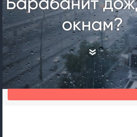
Шум дождя мешает спать?
Шумогасящая накладка на отлив Антидождь избавит от шума 