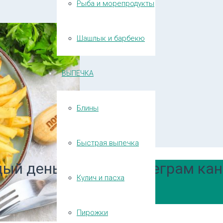
Рыба и морепродукты
Шашлык и барбекю
ВЫПЕЧКА
Блины
Быстрая выпечка
ый день в нашем Телеграм кан
Кулич и пасха
Пирожки