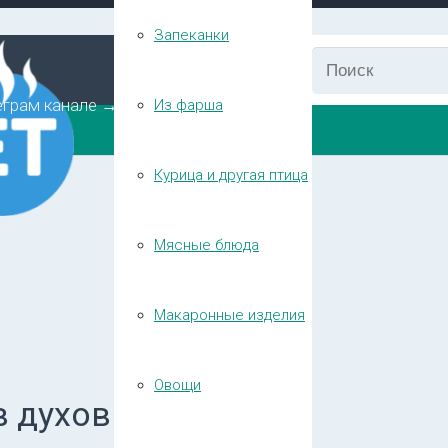
Запеканки
еграм канале →
Из фарша
Курица и другая птица
Мясные блюда
Макаронные изделия
Овощи
в духовке