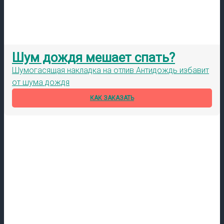
Шум дождя мешает спать?
Шумогасящая накладка на отлив Антидождь избавит
от шума дождя
КАК ЗАКАЗАТЬ