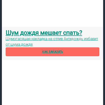
Шум дождя мешает спать?
Шумогасящая накладка на отлив Антидождь избавит
от шума дождя
КАК ЗАКАЗАТЬ