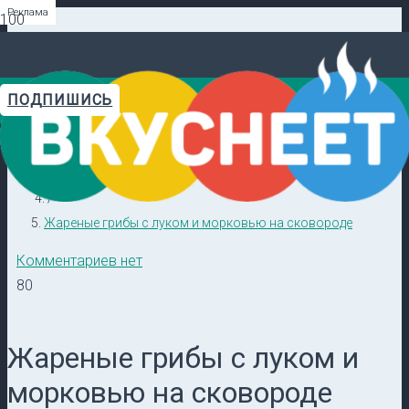
Реклама
Реклама
Реклама
Реклама
Реклама
Реклама
ПОДПИШИСЬ
Главная
Видеорецепты в ТГ →
/
Кулинарные секреты
/
Жареные грибы с луком и морковью на сковороде
Комментариев нет
80
Жареные грибы с луком и
морковью на сковороде