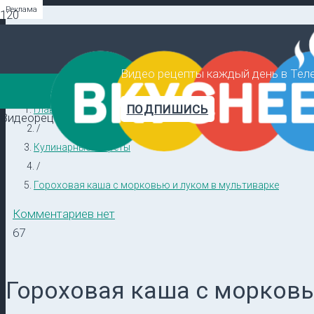
Реклама
Реклама
Реклама
Видео рецепты каждый день в Тел
ПОДПИШИСЬ
Главная
Видеорецепты в ТГ →
/
Кулинарные секреты
/
Гороховая каша с морковью и луком в мультиварке
Комментариев нет
67
Гороховая каша с морковь