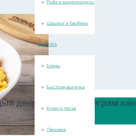
Рыба и морепродукты
Шашлык и барбекю
ВЫПЕЧКА
Блины
Быстрая выпечка
ый день в нашем Телеграм кан
Кулич и пасха
Пирожки