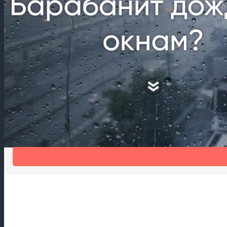
Шум дождя мешает спать?
Шумогасящая накладка на отлив Антидождь избавит от шума 