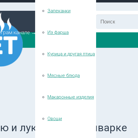
Запеканки
еграм канале →
Из фарша
Курица и другая птица
Мясные блюда
Макаронные изделия
Овощи
ю и луком в мультиварке