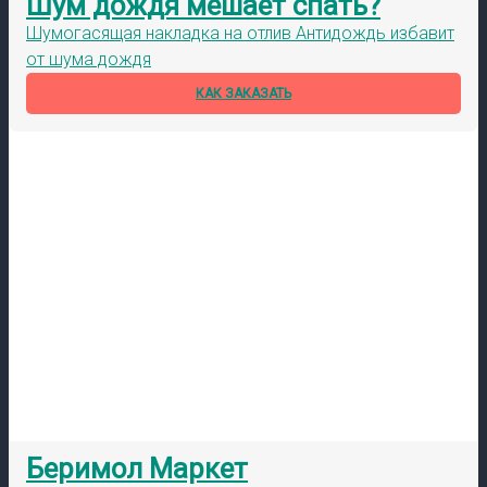
Шум дождя мешает спать?
Шумогасящая накладка на отлив Антидождь избавит
от шума дождя
КАК ЗАКАЗАТЬ
Беримол Маркет