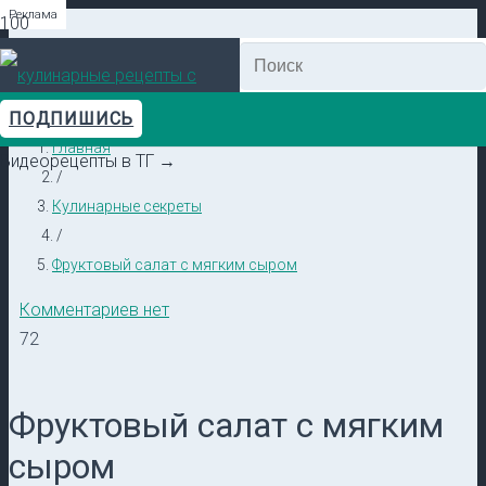
Реклама
Реклама
Реклама
Реклама
Реклама
Реклама
ПОДПИШИСЬ
Главная
Видеорецепты в ТГ →
/
Кулинарные секреты
/
Фруктовый салат с мягким сыром
Комментариев нет
72
Фруктовый салат с мягким
сыром