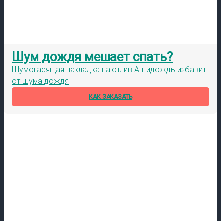
Шум дождя мешает спать?
Шумогасящая накладка на отлив Антидождь избавит
от шума дождя
КАК ЗАКАЗАТЬ