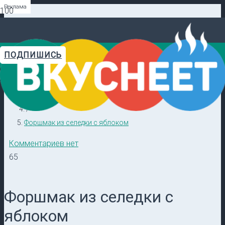
Реклама
Реклама
Реклама
Реклама
Реклама
Реклама
ПОДПИШИСЬ
Главная
Видеорецепты в ТГ →
/
Кулинарные секреты
/
Форшмак из селедки с яблоком
Комментариев нет
65
Форшмак из селедки с
яблоком