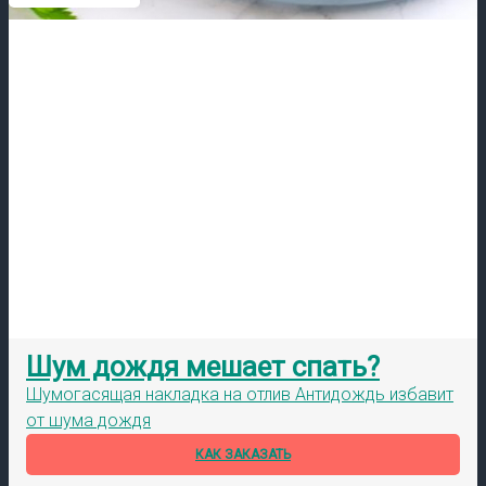
Шум дождя мешает спать?
Шумогасящая накладка на отлив Антидождь избавит
от шума дождя
КАК ЗАКАЗАТЬ