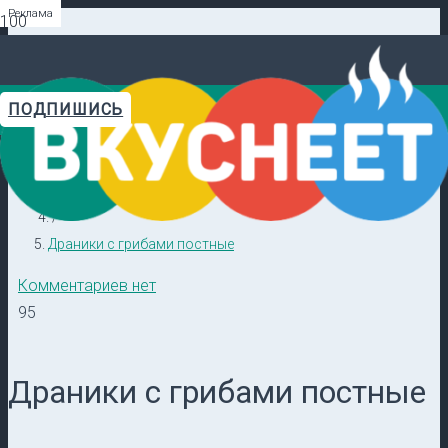
Реклама
Реклама
Реклама
Реклама
Реклама
Реклама
ПОДПИШИСЬ
Главная
Видеорецепты в ТГ →
/
Кулинарные секреты
/
Драники с грибами постные
Комментариев нет
95
Драники с грибами постные