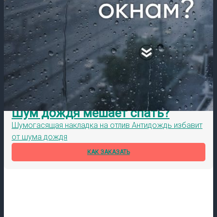
Шум дождя мешает спать?
Шумогасящая накладка на отлив Антидождь избавит
от шума дождя
КАК ЗАКАЗАТЬ