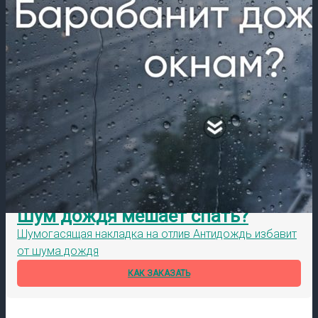
Шум дождя мешает спать?
Шумогасящая накладка на отлив Антидождь избавит
от шума дождя
КАК ЗАКАЗАТЬ