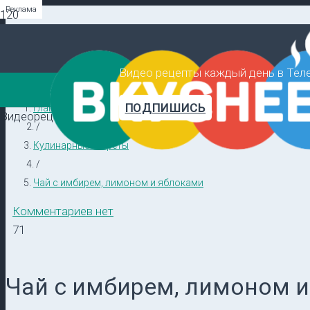
Реклама
Реклама
Реклама
Видео рецепты каждый день в Тел
ПОДПИШИСЬ
Главная
Видеорецепты в ТГ →
/
Кулинарные секреты
/
Чай с имбирем, лимоном и яблоками
Комментариев нет
71
Чай с имбирем, лимоном 