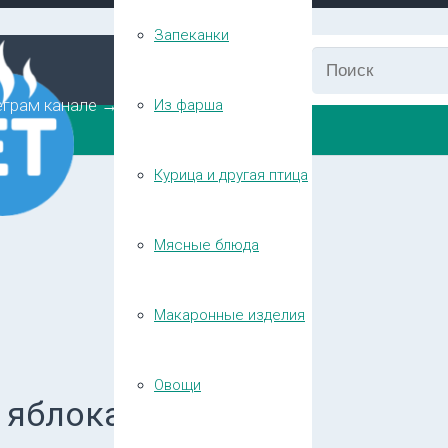
Запеканки
еграм канале →
Из фарша
Курица и другая птица
Мясные блюда
Макаронные изделия
Овощи
и яблоками