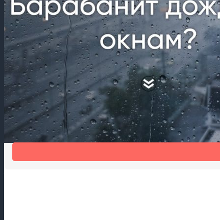
Шум дождя мешает спать?
Шумогасящая накладка на отлив Антидождь избавит от шума 