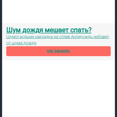
Шум дождя мешает спать?
Шумогасящая накладка на отлив Антидождь избавит
от шума дождя
КАК ЗАКАЗАТЬ