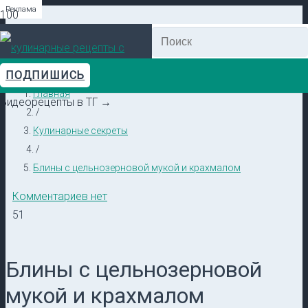
Реклама
Реклама
Реклама
Реклама
Реклама
Реклама
ПОДПИШИСЬ
Главная
Видеорецепты в ТГ →
/
Кулинарные секреты
/
Блины с цельнозерновой мукой и крахмалом
Комментариев нет
51
Блины с цельнозерновой
мукой и крахмалом